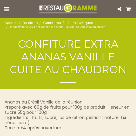
Accueil
Boutique
Confitures
Fruits Exotiques
Confiture extra Ananas vanille cuite au Chaudron
CONFITURE EXTRA
ANANAS VANILLE
CUITE AU CHAUDRON
Ananas du Brésil Vanille de la réunion
Préparé avec 60g de fruits pour 100g de produit. Teneur en
sucre 55g pour 100g
Ingrédients : fruits, sucre, jus de citron gélifiant naturel (si
nécessaire)
Tenir à +4 après ouverture