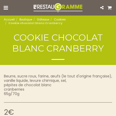
Accueil
Boutique
Gâteaux
Cookies
Cookie chocolat blanc Cranberry
COOKIE CHOCOLAT
BLANC CRANBERRY
Beurre, sucre roux, farine, œufs (le tout d'origine française),
vanille liquide, levure chimique, sel,
pépites de chocolat blanc
cranberries
65g/70g
2
€