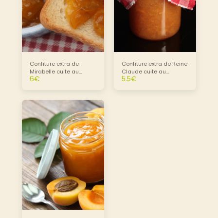
Confiture extra de
Confiture extra de Reine
Mirabelle cuite au
Claude cuite au
6
€
5.5
€
Chaudron
Chaudron