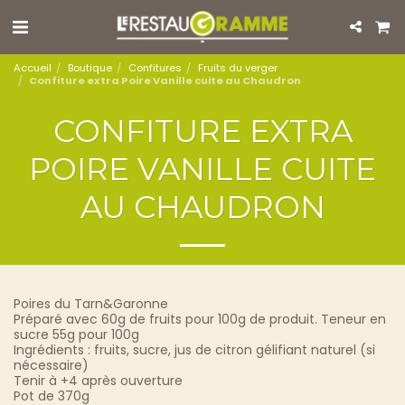
Accueil
Boutique
Confitures
Fruits du verger
Confiture extra Poire Vanille cuite au Chaudron
CONFITURE EXTRA
POIRE VANILLE CUITE
AU CHAUDRON
Poires du Tarn&Garonne
Préparé avec 60g de fruits pour 100g de produit. Teneur en
sucre 55g pour 100g
Ingrédients : fruits, sucre, jus de citron gélifiant naturel (si
nécessaire)
Tenir à +4 après ouverture
Pot de 370g